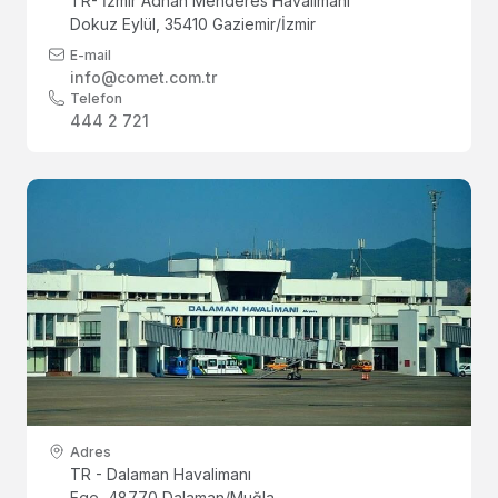
TR- İzmir Adnan Menderes Havalimanı
Dokuz Eylül, 35410 Gaziemir/İzmir
E-mail
info@comet.com.tr
Telefon
444 2 721
Adres
TR - Dalaman Havalimanı
Ege, 48770 Dalaman/Muğla