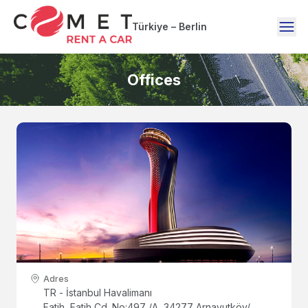
Türkiye – Berlin
Offices
Adres
TR - İstanbul Havalimanı
Fatih, Fatih Cd. No:497 /A, 34277 Arnavutköy/